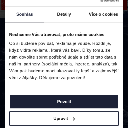
PŘIHLÁSIT POMOCÍ ZABEZPEČENÉHO ODKAZU
Souhlas
Detaily
Více o cookies
Kontakt
+420 252 252 752
Nechceme Vás otravovat, proto máme cookies
ahoy@alaskanfisherman.cz
Co si budeme povídat, reklama je všude. Rozdíl je,
když vidíte reklamu, která vás baví. Díky tomu, že
nám dovolíte sbírat potřebné údaje a sdílet tato data s
našimi partnery (sociální média, inzerce, analýza), tak
Vám pak budeme moci ukazovat ty lepší a zajímavější
Služby
Kontaktujte nás
věci z Aljašky. Děkujeme za povolení!
Časté dotazy
Obchodní podmínky
Zásady ochrany osobních údajů
Reklamační řád
Povolit
Adresa
Alaskan Fisherman a.s.,
Upravit
V Celnici 1034/6,
110 00 Praha 1